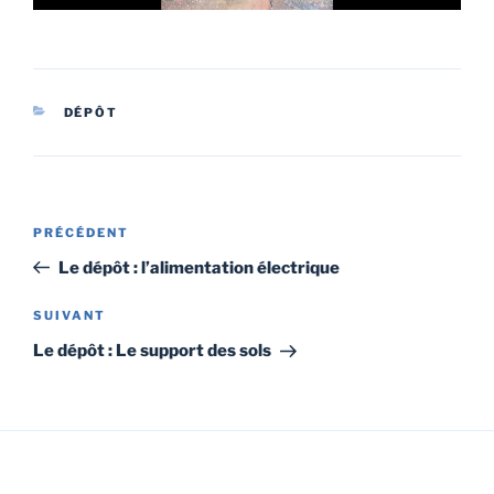
CATÉGORIES
DÉPÔT
Navigation
Article
PRÉCÉDENT
de
précédent
Le dépôt : l’alimentation électrique
l’article
Article
SUIVANT
suivant
Le dépôt : Le support des sols