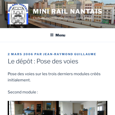
Aller
au
MINI RAIL NANTAIS
contenu
Club de modélisme ferroviaire nantais
principal
Menu
PUBLIÉ
2 MARS 2006
PAR
JEAN-RAYMOND GUILLAUME
LE
Le dépôt : Pose des voies
Pose des voies sur les trois derniers modules créés
initialement.
Second module :