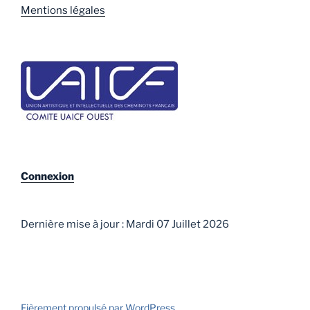
:
Mentions légales
Le
dépôt
:
Pose
des
voies
Connexion
Dernière mise à jour : Mardi 07 Juillet 2026
Fièrement propulsé par WordPress